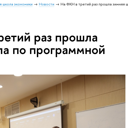
я школа экономики
Новости
На ФКН в третий раз прошла зимняя ш
ретий раз прошла
ла по программной