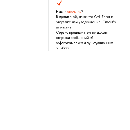
Нашли
опечатку
?
Выделите её, нажмите Ctrl+Enter и
отправьте нам уведомление. Спасибо
за участие!
Сервис предназначен только для
отправки сообщений об
орфографических и пунктуационных
ошибках.