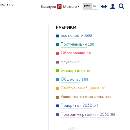
кола по
Кампус в
Москве
РУС
EN
РУБРИКИ
Все новости
20955
Поступающим
1698
Образование
3809
Наука
6297
Экспертиза
1110
Общество
1498
Свободное общение
793
Университетская жизнь
4383
Приоритет 2030
149
Программа развития 2030
355