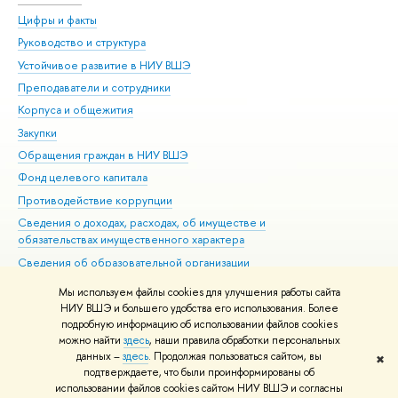
Цифры и факты
Ли
Руководство и структура
Дов
Устойчивое развитие в НИУ ВШЭ
Ол
Преподаватели и сотрудники
При
Корпуса и общежития
Вы
Закупки
При
Обращения граждан в НИУ ВШЭ
Ас
Фонд целевого капитала
До
Противодействие коррупции
Цен
Сведения о доходах, расходах, об имуществе и
Би
обязательствах имущественного характера
Об
Сведения об образовательной организации
Обр
Людям с ограниченными возможностями здоровья
Мы используем файлы cookies для улучшения работы сайта
Единая платежная страница
НИУ ВШЭ и большего удобства его использования. Более
подробную информацию об использовании файлов cookies
Работа в Вышке
можно найти
здесь
, наши правила обработки персональных
данных –
здесь
. Продолжая пользоваться сайтом, вы
✖
Редактору
подтверждаете, что были проинформированы об
© НИУ ВШЭ 1993–2026
Адреса и контакты
Условия использования
использовании файлов cookies сайтом НИУ ВШЭ и согласны